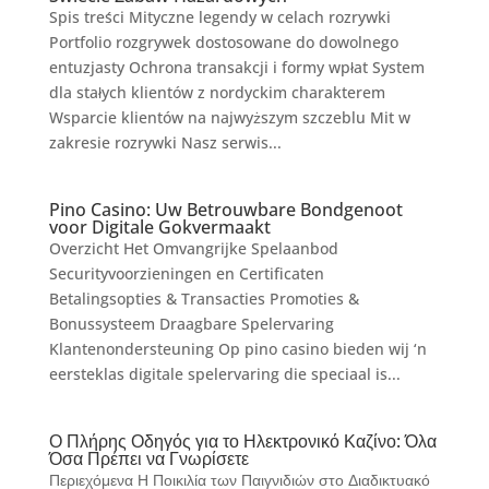
Spis treści Mityczne legendy w celach rozrywki
Portfolio rozgrywek dostosowane do dowolnego
entuzjasty Ochrona transakcji i formy wpłat System
dla stałych klientów z nordyckim charakterem
Wsparcie klientów na najwyższym szczeblu Mit w
zakresie rozrywki Nasz serwis...
Pino Casino: Uw Betrouwbare Bondgenoot
voor Digitale Gokvermaakt
Overzicht Het Omvangrijke Spelaanbod
Securityvoorzieningen en Certificaten
Betalingsopties & Transacties Promoties &
Bonussysteem Draagbare Spelervaring
Klantenondersteuning Op pino casino bieden wij ‘n
eersteklas digitale spelervaring die speciaal is...
Ο Πλήρης Οδηγός για το Ηλεκτρονικό Καζίνο: Όλα
Όσα Πρέπει να Γνωρίσετε
Περιεχόμενα Η Ποικιλία των Παιγνιδιών στο Διαδικτυακό